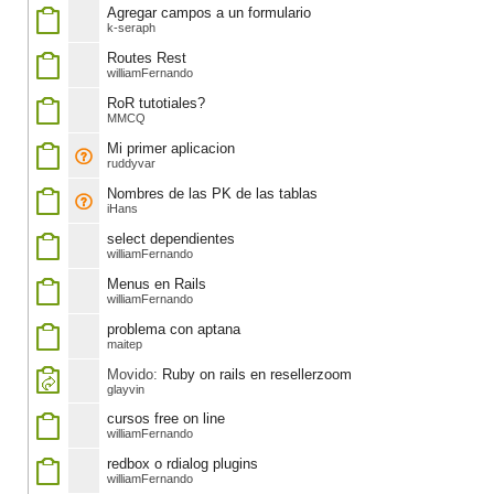
Agregar campos a un formulario
k-seraph
Routes Rest
williamFernando
RoR tutotiales?
MMCQ
Mi primer aplicacion
ruddyvar
Nombres de las PK de las tablas
iHans
select dependientes
williamFernando
Menus en Rails
williamFernando
problema con aptana
maitep
Movido:
Ruby on rails en resellerzoom
glayvin
cursos free on line
williamFernando
redbox o rdialog plugins
williamFernando