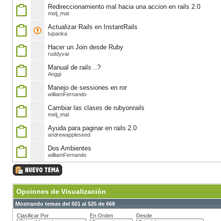
Redireccionamiento mal hacia una accion en rails 2.0
melj_mat
Actualizar Rails en InstantRails
tupanka
Hacer un Join desde Ruby
ruddyvar
Manual de rails ..?
Anggi
Manejo de sessiones en ror
williamFernando
Cambiar las clases de rubyonrails
melj_mat
Ayuda para paginar en rails 2.0
andrewappleseed
Dos Ambientes
williamFernando
Opciones de Visualización
Mostrando temas del 501 al 525 de 668
Clasificar Por
En Orden
Desde