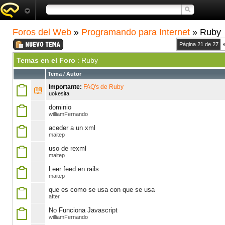
Foros del Web
»
Programando para Internet
» Ruby
Página 21 de 27
Temas en el Foro
: Ruby
Tema
/
Autor
Importante:
FAQ's de Ruby
uokesita
dominio
williamFernando
aceder a un xml
maitep
uso de rexml
maitep
Leer feed en rails
maitep
que es como se usa con que se usa
after
No Funciona Javascript
williamFernando