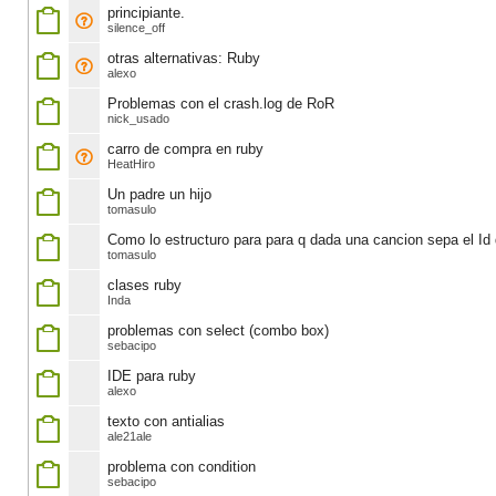
principiante.
silence_off
otras alternativas: Ruby
alexo
Problemas con el crash.log de RoR
nick_usado
carro de compra en ruby
HeatHiro
Un padre un hijo
tomasulo
Como lo estructuro para para q dada una cancion sepa el Id 
tomasulo
clases ruby
Inda
problemas con select (combo box)
sebacipo
IDE para ruby
alexo
texto con antialias
ale21ale
problema con condition
sebacipo