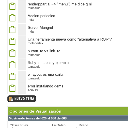
render(:partial => "menu") me dice q nill
tomasulo
Accion periodica
Inda
Server Mongrel
Inda
Una herramienta nueva como "alternativa a ROR"?
metacortex
button_to vs link_to
tomasulo
Ruby: sintaxis y ejemplos
tomasulo
el layout es una caña
tomasulo
error instalando gems
zen719
Opciones de Visualización
Mostrando temas del 626 al 650 de 668
Clasificar Por
En Orden
Desde