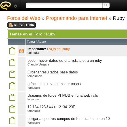
Foros del Web
»
Programando para Internet
» Ruby
Temas en el Foro
: Ruby
Tema
/
Autor
Importante:
FAQ's de Ruby
uokesita
poder mover datos de una lista a otra en ruby
Claudio Vergara
Ordenar resultados base datos
tempsmort
q facil e intuitivo es hacer cosas.
tomasulo
Usuarios de foros PHPBB en una web rails
l-crohno
12 134.123-f ==> 12134123F
tomasulo
obligar a que tres campos de formulario sumen 10.
tomasulo