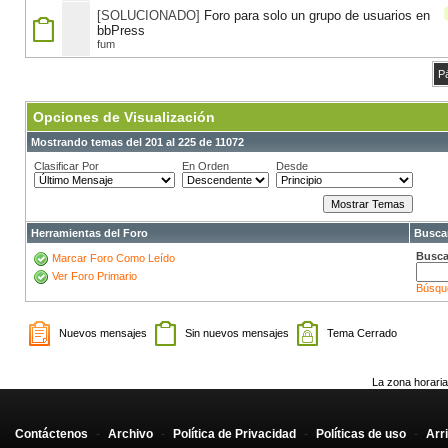
[SOLUCIONADO]
Foro para solo un grupo de usuarios en
bbPress
fum
P
Opciones de Visualización
Mostrando temas del 201 al 225 de 11072
Clasificar Por
En Orden
Desde
Herramientas del Foro
Buscar
Busca
Marcar Foro Como Leído
Ver Foro Primario
Búsqu
Nuevos mensajes
Sin nuevos mensajes
Tema Cerrado
La zona horaria
Contáctenos
-
Archivo
-
Política de Privacidad
-
Políticas de uso
-
Arr