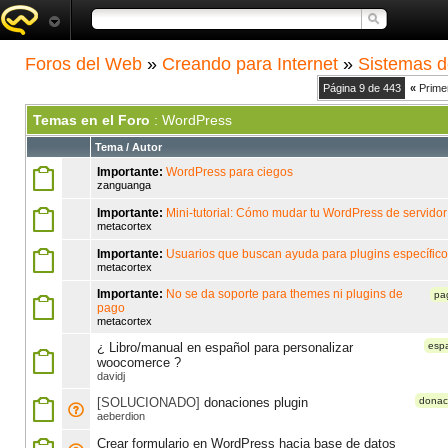
Foros del Web
»
Creando para Internet
»
Sistemas d
Página 9 de 443
«
Prime
Temas en el Foro
: WordPress
Tema / Autor
Importante:
WordPress para ciegos
zanguanga
Importante:
Mini-tutorial: Cómo mudar tu WordPress de servidor
metacortex
Importante:
Usuarios que buscan ayuda para plugins específic
metacortex
Importante:
No se da soporte para themes ni plugins de
pa
pago
metacortex
¿ Libro/manual en español para personalizar
esp
woocomerce ?
davidj
[SOLUCIONADO]
donaciones plugin
donac
aeberdion
Crear formulario en WordPress hacia base de datos