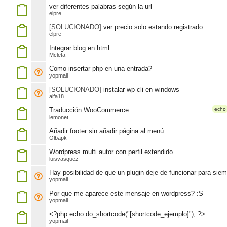
ver diferentes palabras según la url
elpre
[SOLUCIONADO]
ver precio solo estando registrado
elpre
Integrar blog en html
Mcleta
Como insertar php en una entrada?
yopmail
[SOLUCIONADO]
instalar wp-cli en windows
alfa18
Traducción WooCommerce
echo
lemonet
Añadir footer sin añadir página al menú
Olbapk
Wordpress multi autor con perfil extendido
luisvasquez
Hay posibilidad de que un plugin deje de funcionar para sie
yopmail
Por que me aparece este mensaje en wordpress? :S
yopmail
<?php echo do_shortcode("[shortcode_ejemplo]"); ?>
yopmail