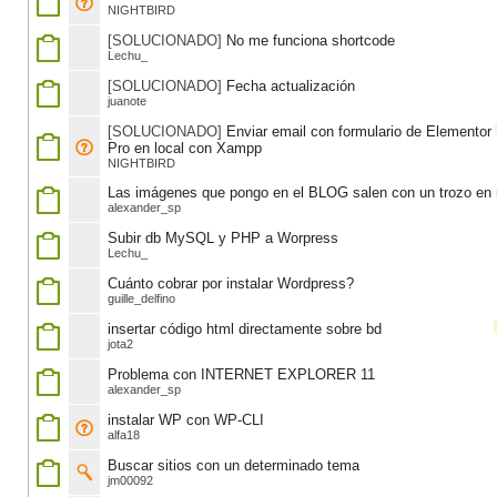
NIGHTBIRD
[SOLUCIONADO]
No me funciona shortcode
Lechu_
[SOLUCIONADO]
Fecha actualización
juanote
[SOLUCIONADO]
Enviar email con formulario de Elementor
Pro en local con Xampp
NIGHTBIRD
Las imágenes que pongo en el BLOG salen con un trozo en 
alexander_sp
Subir db MySQL y PHP a Worpress
Lechu_
Cuánto cobrar por instalar Wordpress?
guille_delfino
insertar código html directamente sobre bd
jota2
Problema con INTERNET EXPLORER 11
alexander_sp
instalar WP con WP-CLI
alfa18
Buscar sitios con un determinado tema
jm00092