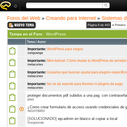
Foros del Web
»
Creando para Internet
»
Sistemas d
Página 8 de 443
«
Primero
Temas en el Foro
: WordPress
Tema
/
Autor
Importante:
WordPress para ciegos
zanguanga
Importante:
Mini-tutorial: Cómo mudar tu WordPress de servidor
metacortex
Importante:
Usuarios que buscan ayuda para plugins específic
metacortex
Importante:
No se da soporte para themes ni plugins de pago
metacortex
proteger documentos pdf subidos a una pag. con contraseña
jota2
¿Como crear formulario de acceso usando credenciales de 
NIGHTBIRD
[SOLUCIONADO]
wp-admin en blanco al copiar a local
Gorgonzola