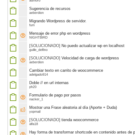
admoro
Sugerencia de recursos
aeberdion
Migrando Wordpress de servidor.
fum
Mensaje de error php en wordpress
NIGHTBIRD
[SOLUCIONADO]
No puedo actualizar wp en localhost
guille_delfino
[SOLUCIONADO]
Velocidad de carga de wordpress
aeberdion
Cambiar texto en carrito de woocommerce
adelgado914
Doble // en url internas
ph20
Formulario de pago por pasos
nacker_1
Mostrar una Frase aleatoria al día (Aporte + Duda)
yopmail
[SOLUCIONADO]
tienda woocommerce
alfa18
Hay forma de transformar shortcode en contenido antes de p