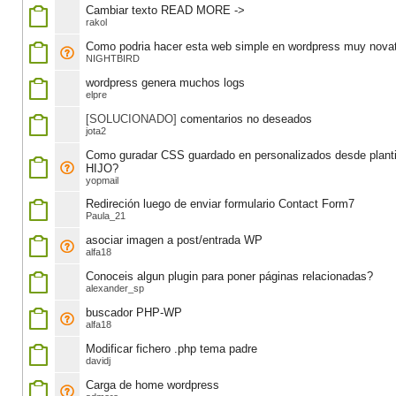
Cambiar texto READ MORE ->
rakol
Como podria hacer esta web simple en wordpress muy nova
NIGHTBIRD
wordpress genera muchos logs
elpre
[SOLUCIONADO]
comentarios no deseados
jota2
Como guradar CSS guardado en personalizados desde planti
HIJO?
yopmail
Redireción luego de enviar formulario Contact Form7
Paula_21
asociar imagen a post/entrada WP
alfa18
Conoceis algun plugin para poner páginas relacionadas?
alexander_sp
buscador PHP-WP
alfa18
Modificar fichero .php tema padre
davidj
Carga de home wordpress