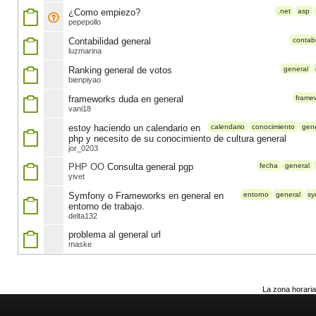
¿Como empiezo?
.net
asp
pepepollo
Contabilidad general
contabi
luzmarina
Ranking general de votos
general
bienpiyao
frameworks duda en general
frame
vani18
estoy haciendo un calendario en
calendario
conocimiento
gene
php y necesito de su conocimiento de cultura general
jor_0203
PHP OO
Consulta general pgp
fecha
general
yivet
Symfony o Frameworks en general en
entorno
general
sy
entorno de trabajo.
delta132
problema al general url
maske
La zona horaria