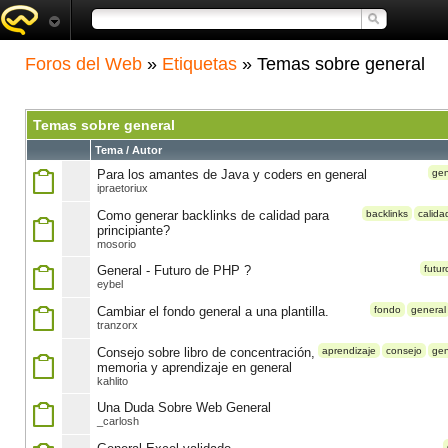
Foros del Web
»
Etiquetas
» Temas sobre general
Temas sobre general
Tema / Autor
Para los amantes de Java y coders en general
gen
ipraetoriux
Como generar backlinks de calidad para
backlinks
calida
principiante?
mosorio
General - Futuro de PHP ?
futur
eybel
Cambiar el fondo general a una plantilla.
fondo
general
tranzorx
Consejo sobre libro de concentración,
aprendizaje
consejo
gen
memoria y aprendizaje en general
kahlito
Una Duda Sobre Web General
_carlosh