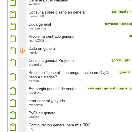
General Excel validado
javithink
Consulta sobre diseño en general
css
diseño
nasher_88
Duda general
formulario
general
quimbusoms
Problema centrado general
g
tincho2002
duda en general
nervio
Consulta general Proyecto
general
php
erpereiro
Problema "general" con programación en C ¿Os
general
pasó a ustedes?
picman
Estrategia general de ventas
estrategia
general
página
p
ASUS23
error general ¡¡ ayuda
michelmin
PyQt en general
virousa
Configuracion general para mis RDC
Ecj