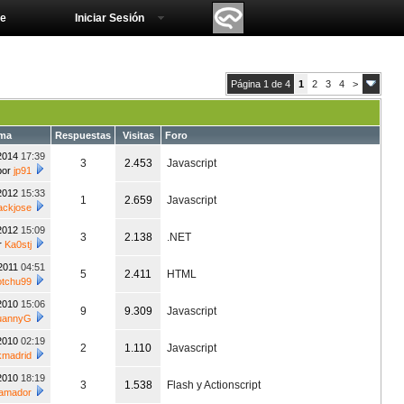
e
Iniciar Sesión
Página 1 de 4
1
2
3
4
>
ema
Respuestas
Visitas
Foro
/2014
17:39
3
2.453
Javascript
por
jp91
/2012
15:33
1
2.659
Javascript
ackjose
/2012
15:09
3
2.138
.NET
r
Ka0stj
/2011
04:51
5
2.411
HTML
otchu99
/2010
15:06
9
9.309
Javascript
uannyG
/2010
02:19
2
1.110
Javascript
kmadrid
/2010
18:19
3
1.538
Flash y Actionscript
ramador