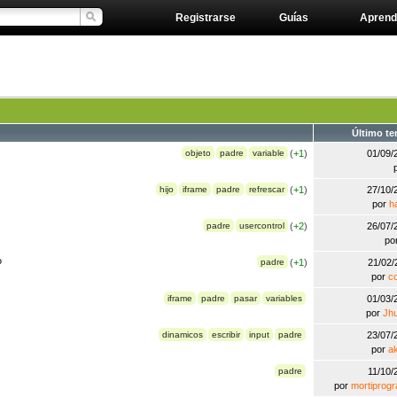
Registrarse
Guías
Aprend
Último t
objeto
padre
variable
(
+1
)
01/09
hijo
iframe
padre
refrescar
(
+1
)
27/10
por
h
padre
usercontrol
(
+2
)
26/07
po
?
padre
(
+1
)
21/02
por
c
iframe
padre
pasar
variables
01/03
por
Jh
dinamicos
escribir
input
padre
23/07
por
a
padre
11/10
por
mortiprog