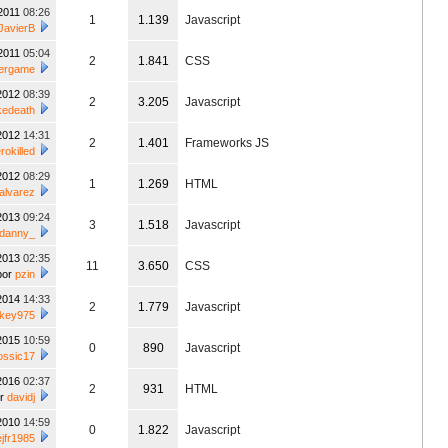
/2011
08:26
1
1.139
Javascript
JavierB
/2011
05:04
2
1.841
CSS
ergame
/2012
08:39
2
3.205
Javascript
kedeath
/2012
14:31
2
1.401
Frameworks JS
rokilled
/2012
08:29
1
1.269
HTML
alvarez
/2013
09:24
3
1.518
Javascript
danny_
/2013
02:35
11
3.650
CSS
por
pzin
/2014
14:33
2
1.779
Javascript
key975
/2015
10:59
0
890
Javascript
ossic17
/2016
02:37
2
931
HTML
or
davidj
/2010
14:59
0
1.822
Javascript
ejfr1985