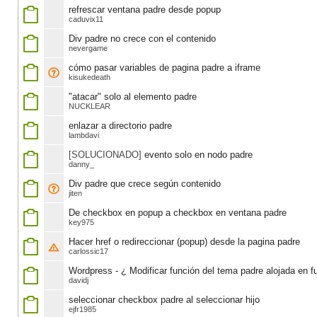
refrescar ventana padre desde popup
caduvix11
Div padre no crece con el contenido
nevergame
cómo pasar variables de pagina padre a iframe
kisukedeath
"atacar" solo al elemento padre
NUCKLEAR
enlazar a directorio padre
lambdavi
[SOLUCIONADO]
evento solo en nodo padre
danny_
Div padre que crece según contenido
jiten
De checkbox en popup a checkbox en ventana padre
key975
Hacer href o redireccionar (popup) desde la pagina padre
carlossic17
Wordpress - ¿ Modificar función del tema padre alojada en f
davidj
seleccionar checkbox padre al seleccionar hijo
ejfr1985