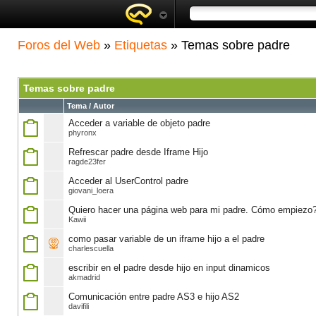
Foros del Web
»
Etiquetas
» Temas sobre padre
Temas sobre padre
Tema / Autor
Acceder a variable de objeto padre
phyronx
Refrescar padre desde Iframe Hijo
ragde23fer
Acceder al UserControl padre
giovani_loera
Quiero hacer una página web para mi padre. Cómo empiezo
Kawii
como pasar variable de un iframe hijo a el padre
charlescuella
escribir en el padre desde hijo en input dinamicos
akmadrid
Comunicación entre padre AS3 e hijo AS2
davifili