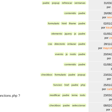
padre
popup
refrescar
ventanas
31/03
por
contenido
padre
26/08
por
nev
formulario
html
iframe
padre
02/01
por
kisu
elemento
jquery
js
padre
01/05
por
ze
css
directorio
enlazar
padre
28/11
por
maycol
evento
js
nodo
padre
20/04
por
contenido
padre
01/08
checkbox
formulario
padre
popup
23/03
por
funcion
href
padre
php
25/01
por
carl
unctions.php ?
modificar
padre
tema
todo
23/03
p
checkbox
padre
seleccionar
08/02
por