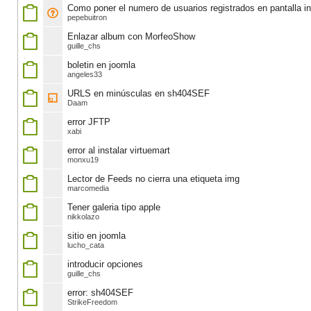
Como poner el numero de usuarios registrados en pantalla ini
pepebuitron
Enlazar album con MorfeoShow
guille_chs
boletin en joomla
angeles33
URLS en minúsculas en sh404SEF
Daam
error JFTP
xabi
error al instalar virtuemart
monxu19
Lector de Feeds no cierra una etiqueta img
marcomedia
Tener galeria tipo apple
nikkolazo
sitio en joomla
lucho_cata
introducir opciones
guille_chs
error: sh404SEF
StrikeFreedom