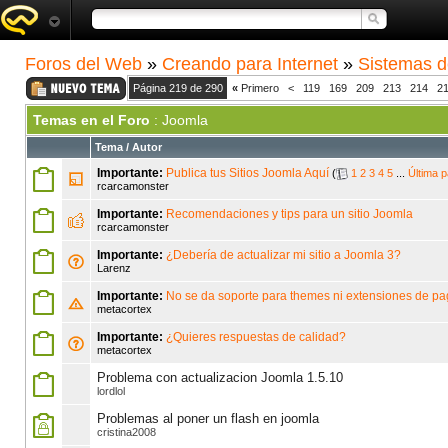
Foros del Web
»
Creando para Internet
»
Sistemas d
Página 219 de 290
«
Primero
<
119
169
209
213
214
2
Temas en el Foro
: Joomla
Tema
/
Autor
Importante:
Publica tus Sitios Joomla Aquí
(
1
2
3
4
5
...
Última p
rcarcamonster
Importante:
Recomendaciones y tips para un sitio Joomla
rcarcamonster
Importante:
¿Debería de actualizar mi sitio a Joomla 3?
Larenz
Importante:
No se da soporte para themes ni extensiones de p
metacortex
Importante:
¿Quieres respuestas de calidad?
metacortex
Problema con actualizacion Joomla 1.5.10
lordlol
Problemas al poner un flash en joomla
cristina2008