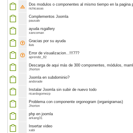
Dos modulos o componentes al mismo tiempo en la pagina p
richicasas
Complementos Joomla
pausalv
ayuda rsgallery
xancoman
Gracias por su ayuda
iluis
Error de visualizacion...!!!???
aprendiz_82
Descarga de aqui más de 300 componentes, módulos, mam
Jhorton
Joomla en subdominio?
andorade
Instalar Joomla sin subir de nuevo todo
ricardogomezp
Problema con componente orgonogram (organigramas)
Jhorton
php en joomla
arkang31
Insertar video
xabi