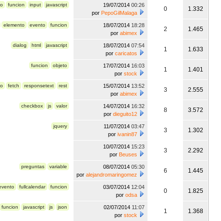
to
funcion
input
javascript
19/07/2014
00:26
0
1.332
por
PepoGilMalaga
elemento
evento
funcion
18/07/2014
18:28
2
1.465
por
abimex
dialog
html
javascript
18/07/2014
07:54
1
1.633
por
caricatos
funcion
objeto
17/07/2014
16:03
1
1.401
por
stock
go
fetch
responsetext
rest
15/07/2014
13:52
3
2.555
por
abimex
checkbox
js
valor
14/07/2014
16:32
8
3.572
por
dieguito12
jquery
11/07/2014
03:47
3
1.302
por
ivanin87
10/07/2014
15:23
3
2.292
por
Beuses
preguntas
variable
08/07/2014
05:30
6
1.445
por
alejandromaringomez
evento
fullcalendar
funcion
03/07/2014
12:04
0
1.825
por
odsa
funcion
javascript
js
json
02/07/2014
11:07
1
1.368
por
stock