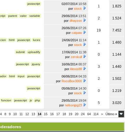
javascript
02/07/2014
10:58
1
1.825
por
stock
cript
parent
valor
variable
29/06/2014
13:51
2
1.524
por
dhayzon
26/06/2014
07:26
19
7.452
por
catpaw
ncion
html
javascript
luces
24/06/2014
11:14
1
1.460
por
stock
submit
uploadify
17/06/2014
11:38
0
1.144
por
zerokull
javascript
jquery
16/06/2014
00:37
3
1.440
por
Alexis88
ador
html
input
javascript
06/06/2014
04:33
2
1.502
por
RocoBox3000
javascript
05/06/2014
14:30
0
1.219
por
stock
funcion
javascript
js
php
29/05/2014
19:04
5
3.020
por
nelsonjpg23
4
8
9
10
11
12
13
14
15
16
17
18
19
20
24
64
114
>
Último
»
deradores