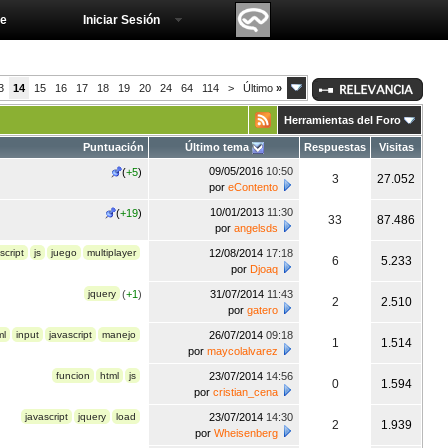
e
Iniciar Sesión
3
14
15
16
17
18
19
20
24
64
114
>
Último
»
Herramientas del Foro
Puntuación
Último tema
Respuestas
Visitas
09/05/2016
10:50
(
+5
)
3
27.052
por
eContento
10/01/2013
11:30
(
+19
)
33
87.486
por
angelsds
script
js
juego
multiplayer
12/08/2014
17:18
6
5.233
por
Djoaq
jquery
(
+1
)
31/07/2014
11:43
2
2.510
por
gatero
ml
input
javascript
manejo
26/07/2014
09:18
1
1.514
por
maycolalvarez
funcion
html
js
23/07/2014
14:56
0
1.594
por
cristian_cena
javascript
jquery
load
23/07/2014
14:30
2
1.939
por
Wheisenberg