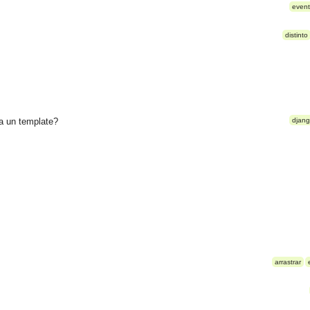
even
distinto
a un template?
djan
arrastrar