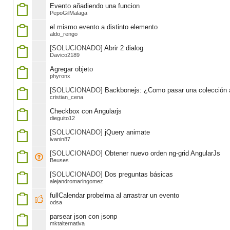
Evento añadiendo una funcion
PepoGilMalaga
el mismo evento a distinto elemento
aldo_rengo
[SOLUCIONADO]
Abrir 2 dialog
Davico2189
Agregar objeto
phyronx
[SOLUCIONADO]
Backbonejs: ¿Como pasar una colección 
cristian_cena
Checkbox con Angularjs
dieguito12
[SOLUCIONADO]
jQuery animate
ivanin87
[SOLUCIONADO]
Obtener nuevo orden ng-grid AngularJs
Beuses
[SOLUCIONADO]
Dos preguntas básicas
alejandromaringomez
fullCalendar probelma al arrastrar un evento
odsa
parsear json con jsonp
mktalternativa