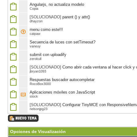
Angularjs, no actualiza modelo
Copia
[SOLUCIONADO]
parent () y attr()
dhayzon
menu como este!!!
catpaw
Secuencia de luces con setTimeout?
vaneuy
submit con uploadify
zerokull
[SOLUCIONADO]
Como abrir cada ventana al hacer click y
jbryan1093
Respuestas buscador autocompletar
RocoBox3000
Aplicaciones móviles con JavaScript
stock
[SOLUCIONADO]
Configurar TinyMCE con Responsivefilem
nelsonjpg23
Opciones de Visualización