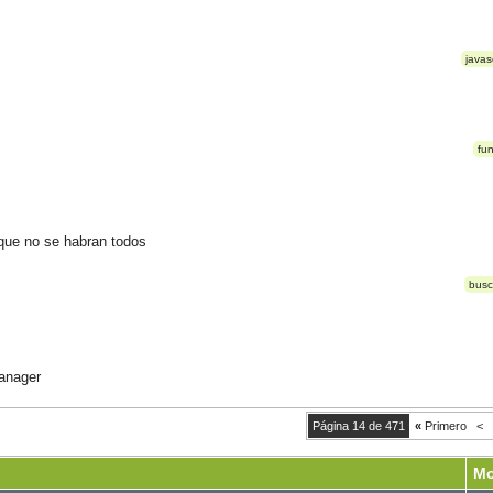
javas
fu
 que no se habran todos
busc
anager
Página 14 de 471
«
Primero
<
Mo