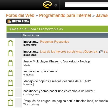
Foros del Web
»
Programando para Internet
»
Javasc
Temas en el Foro
: Frameworks JS
Tema
/
Autor
Importante:
Preguntas Frecuentes
metacortex
Importante:
Lista de los mejores scripts Ajax, JQuery, etc.
(
1
2
metacortex
Juego Multiplayer Phaser.Io Socket.io y Node.js
Djoaq
animate pero para arriba
engonga
Manejo de objetos Creados despues del READY
hhelmanj
backbone: ¿como pasar una colección a un router?
cristian_cena
Después de cargar una pagina con la funcion load, no funcion
Wheisenberg