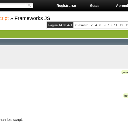
Registrarse
Guías
Aprend
ript
» Frameworks JS
Página 14 de 471
«
Primero
<
4
8
9
10
11
12
1
)
java
ht
an los script.