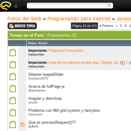
Foros del Web
»
Programando para Internet
»
Javasc
Página 15 de 471
«
Primero
<
5
9
1
Temas en el Foro
: Frameworks JS
Tema
/
Autor
Importante:
Preguntas Frecuentes
metacortex
Importante:
Lista de los mejores scripts Ajax, JQuery, etc.
(
1
2
metacortex
Detener loopedSlider
Gustavo1973
Acerca de fullPage.js
dharmauser
Angular y directivas
urunet
Problema con 960 grid system y fancybox
huevozen
Que es processRequest()??
gylle05