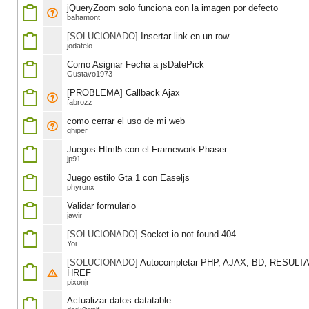
jQueryZoom solo funciona con la imagen por defecto
bahamont
[SOLUCIONADO]
Insertar link en un row
jodatelo
Como Asignar Fecha a jsDatePick
Gustavo1973
[PROBLEMA] Callback Ajax
fabrozz
como cerrar el uso de mi web
ghiper
Juegos Html5 con el Framework Phaser
jp91
Juego estilo Gta 1 con Easeljs
phyronx
Validar formulario
jawir
[SOLUCIONADO]
Socket.io not found 404
Yoi
[SOLUCIONADO]
Autocompletar PHP, AJAX, BD, RESUL
HREF
pixonjr
Actualizar datos datatable