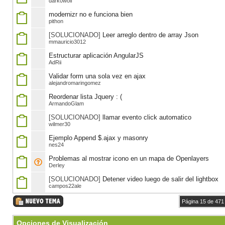
dark0wolf
modernizr no e funciona bien
pithon
[SOLUCIONADO]
Leer arreglo dentro de array Json
mmauricio3012
Estructurar aplicación AngularJS
AdRii
Validar form una sola vez en ajax
alejandromaringomez
Reordenar lista Jquery : (
ArmandoGlam
[SOLUCIONADO]
llamar evento click automatico
wilmer30
Ejemplo Append $.ajax y masonry
nes24
Problemas al mostrar icono en un mapa de Openlayers
Derley
[SOLUCIONADO]
Detener video luego de salir del lightbox
campos22ale
Página 15 de 471
Opciones de Visualización