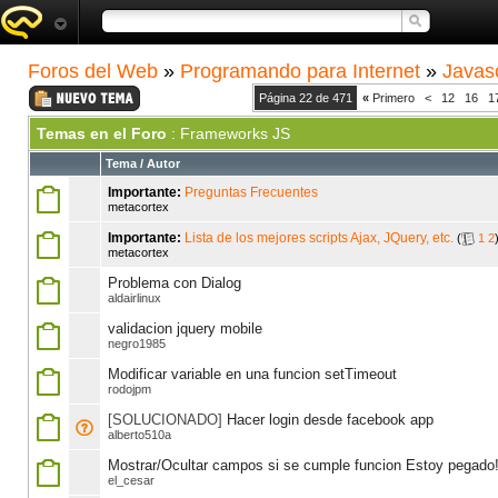
Foros del Web
»
Programando para Internet
»
Javasc
Página 22 de 471
«
Primero
<
12
16
1
Temas en el Foro
: Frameworks JS
Tema
/
Autor
Importante:
Preguntas Frecuentes
metacortex
Importante:
Lista de los mejores scripts Ajax, JQuery, etc.
(
1
2
metacortex
Problema con Dialog
aldairlinux
validacion jquery mobile
negro1985
Modificar variable en una funcion setTimeout
rodojpm
[SOLUCIONADO]
Hacer login desde facebook app
alberto510a
Mostrar/Ocultar campos si se cumple funcion Estoy pegado!
el_cesar