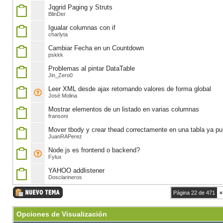
Jqgrid Paging y Struts
BlinDer
Igualar columnas con if
charlyta
Cambiar Fecha en un Countdown
pskkk
Problemas al pintar DataTable
Jin_Zero0
Leer XML desde ajax retornando valores de forma global
José Molina
Mostrar elementos de un listado en varias columnas
fransoni
Mover tbody y crear thead correctamente en una tabla ya pu
JuanRAPerez
Node.js es frontend o backend?
Fylux
YAHOO addlistener
Dosclarineros
Página 22 de 471
«
Opciones de Visualización