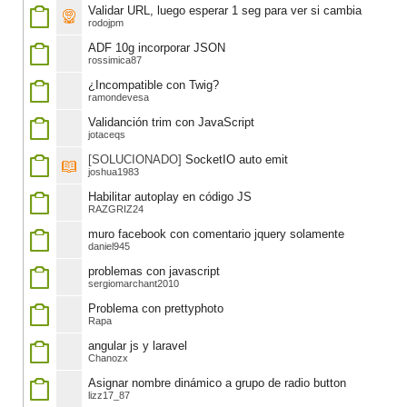
Validar URL, luego esperar 1 seg para ver si cambia
rodojpm
ADF 10g incorporar JSON
rossimica87
¿Incompatible con Twig?
ramondevesa
Validanción trim con JavaScript
jotaceqs
[SOLUCIONADO]
SocketIO auto emit
joshua1983
Habilitar autoplay en código JS
RAZGRIZ24
muro facebook con comentario jquery solamente
daniel945
problemas con javascript
sergiomarchant2010
Problema con prettyphoto
Rapa
angular js y laravel
Chanozx
Asignar nombre dinámico a grupo de radio button
lizz17_87