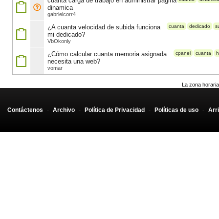
cuanta carga de trabajo en administrar pagina
dinamica
gabrielcorr4
¿A cuanta velocidad de subida funciona
cuanta
dedicado
s
mi dedicado?
VbOkonly
¿Cómo calcular cuanta memoria asignada
cpanel
cuanta
h
necesita una web?
vomar
La zona horaria
Contáctenos
-
Archivo
-
Política de Privacidad
-
Políticas de uso
-
Arr