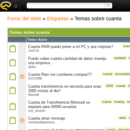
Foros del Web
»
Etiquetas
» Temas sobre cuanta
Temas sobre cuanta
Tema / Autor
Cuanta RAM puedo poner a mi PC y que mejoras?
cuan
JonCris
Puedo saber cuanta cantidad de datos maneja
cantidad
una empresa
qeliss
Cuanta Ram me combiene comprar??
cuanta
procesado
GOOXBE
Cuanta transferencia se necesita para unas
2000
cuanta
h
2000 visitas al dia?
Maxstill
Cuanta de Transferencia Mensual se
cuanta
hosting
m
requiere para 50000 usuarios
soy_nicanor
Cuanta atras mensaje
atras
verfutboldeprimera
cuanta
dinamic