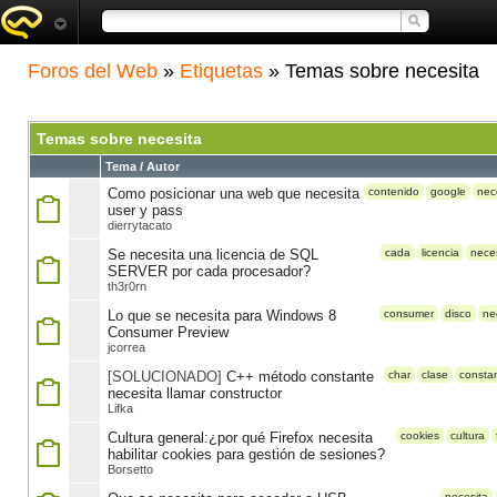
Foros del Web
»
Etiquetas
» Temas sobre necesita
Temas sobre necesita
Tema / Autor
Como posicionar una web que necesita
contenido
google
nec
user y pass
dierrytacato
Se necesita una licencia de SQL
cada
licencia
nece
SERVER por cada procesador?
th3r0rn
Lo que se necesita para Windows 8
consumer
disco
ne
Consumer Preview
jcorrea
[SOLUCIONADO]
C++ método constante
char
clase
consta
necesita llamar constructor
Lifka
Cultura general:¿por qué Firefox necesita
cookies
cultura
habilitar cookies para gestión de sesiones?
Borsetto
necesita