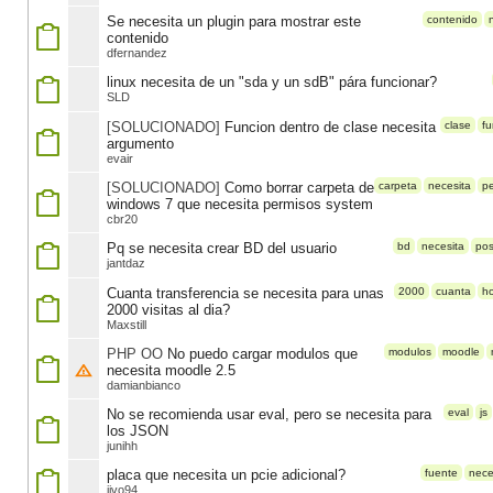
Se necesita un plugin para mostrar este
contenido
contenido
dfernandez
linux necesita de un "sda y un sdB" pára funcionar?
SLD
[SOLUCIONADO]
Funcion dentro de clase necesita
clase
fu
argumento
evair
[SOLUCIONADO]
Como borrar carpeta de
carpeta
necesita
p
windows 7 que necesita permisos system
cbr20
Pq se necesita crear BD del usuario
bd
necesita
pos
jantdaz
Cuanta transferencia se necesita para unas
2000
cuanta
ho
2000 visitas al dia?
Maxstill
PHP OO
No puedo cargar modulos que
modulos
moodle
necesita moodle 2.5
damianbianco
No se recomienda usar eval, pero se necesita para
eval
js
los JSON
junihh
placa que necesita un pcie adicional?
fuente
nece
iivo94