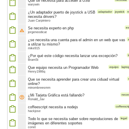
Que se necesita para acceder a USB
warywin
¿Un adaptador puerto de joystick a USB
adaptador
joystick
n
necesita drivers?
Juan Carpintero
Se necesita experto en php
ex
jorgeneodicat
¿se necesita una cuenta para el admin en un web que vas
a utilzar tu mismo?
mike915
¿Por qué este código necesita lanzar una excepción?
BramSt
Que equipo necesita un Programador Web
equipo
lapto
Henry1986q
Que se necesita aprender para crear una ciduad virtual
online?
minombreesmm
¿Mi Tarjeta Gráfica está fallando?
neces
Ronald_Jav
coffeescript necesita a nodejs
coffeescri
hackjose
Todo lo que se necesita saber sobre reproduciones de
legal
imágenes en diferentes soportes
conet