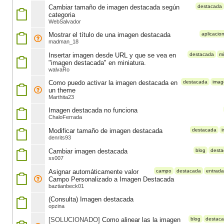
Cambiar tamaño de imagen destacada según
destacada
categoria
WebSalvador
Mostrar el título de una imagen destacada
aplicacion
madman_18
Insertar imagen desde URL y que se vea en
destacada
mi
"imagen destacada" en miniatura.
walvaRo
Como puedo activar la imagen destacada en
destacada
imag
un theme
Marthita23
Imagen destacada no funciona
ChaloFerrada
Modificar tamaño de imagen destacada
destacada
denrits93
Cambiar imagen destacada
blog
dest
ss007
Asignar automáticamente valor
campo
destacada
entrada
Campo Personalizado a Imagen Destacada
baztianbeck01
(Consulta) Imagen destacada
opzina
[SOLUCIONADO]
Como alinear las la imagen
blog
destac