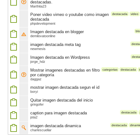
destacadas.
Marthita23
Poner video vimeo o youtube como imagen
destacada
video
destacada
phpdevelopment
Imagen destacada en blogger
bl
demilovatoonline
imagen destacada meta tag
dest
newmesis
Imagen destacada en Wordpress
dest
jorge_hdz
Mostrar imagenes destacadas en filtro
categorias
destacada
por categoría
daggaz
mostrar imagen destacada segun el id
boryi
Quitar imagen destacada del inicio
gringofer
caption para imagen destacada
destacada
jota2
imagen destacada dinamica
destacada
dinami
charlescuellar