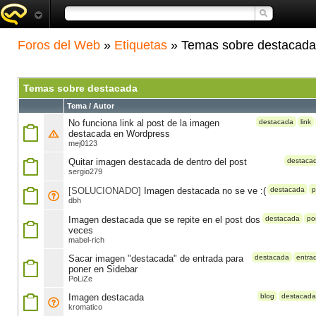
Foros del Web
»
Etiquetas
» Temas sobre destacada
Temas sobre destacada
Tema / Autor
No funciona link al post de la imagen
destacada
link
destacada en Wordpress
mej0123
Quitar imagen destacada de dentro del post
destaca
sergio279
[SOLUCIONADO]
Imagen destacada no se ve :(
destacada
p
dbh
Imagen destacada que se repite en el post dos
destacada
po
veces
mabel-rich
Sacar imagen "destacada" de entrada para
destacada
entra
poner en Sidebar
PoLiZe
Imagen destacada
blog
destacada
kromatico