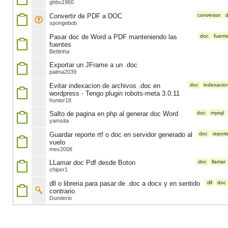
ghbu1960
Convertir de PDF a DOC
conversor
spongebob
Pasar doc de Word a PDF manteniendo las
doc
fuent
fuentes
Bettinha
Exportar un JFrame a un .doc
palma2039
Evitar indexacion de archivos .doc en
doc
indexacio
wordpress - Tengo plugin robots-meta 3.0.11
hunter18
Salto de pagina en php al generar doc Word
doc
mysql
yamsita
Guardar reporte rtf o doc en servidor generado al
doc
report
vuelo
mex2008
LLamar doc Pdf desde Boton
doc
llamar
chiper1
dll o libreria para pasar de .doc a docx y en sentido
dll
doc
contrario
Dunderio