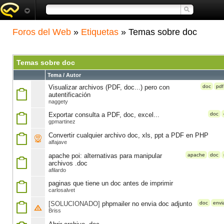
Foros del Web
»
Etiquetas
» Temas sobre doc
Temas sobre doc
Tema / Autor
Visualizar archivos (PDF, doc...) pero con
doc
pdf
autentificación
naggety
Exportar consulta a PDF, doc, excel...
doc
gpmartinez
Convertir cualquier archivo doc, xls, ppt a PDF en PHP
alfajave
apache poi: alternativas para manipular
apache
doc
archivos .doc
afilardo
paginas que tiene un doc antes de imprimir
carlosalvet
[SOLUCIONADO]
phpmailer no envia doc adjunto
doc
envi
Briss