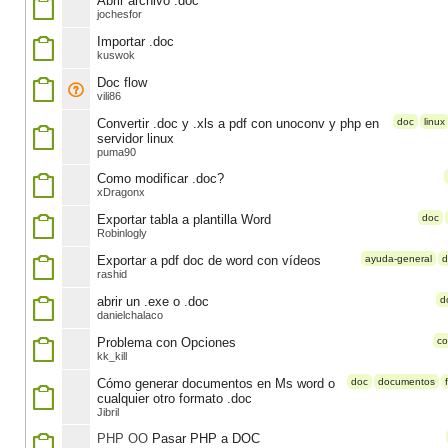
Abrir archivo .doc
jochesfor
Importar .doc
kuswok
Doc flow
vili86
Convertir .doc y .xls a pdf con unoconv y php en
doc
linux
servidor linux
puma90
Como modificar .doc?
xDragonx
Exportar tabla a plantilla Word
doc
Robinlogly
Exportar a pdf doc de word con vídeos
ayuda-general
d
rashid
abrir un .exe o .doc
d
danielchalaco
Problema con Opciones
c
kk_kill
Cómo generar documentos en Ms word o
doc
documentos
cualquier otro formato .doc
Jibril
PHP OO
Pasar PHP a DOC