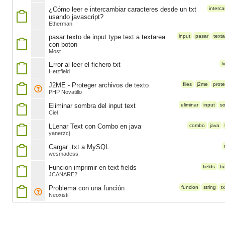
¿Cómo leer e intercambiar caracteres desde un txt
interc
usando javascript?
Etherman
pasar texto de input type text a textarea
input
pasar
text
con boton
Most
Error al leer el fichero txt
f
Hetzfield
J2ME - Proteger archivos de texto
files
j2me
prote
PHP Novatillo
Eliminar sombra del input text
eliminar
input
s
Ciel
LLenar Text con Combo en java
combo
java
yanerzcj
Cargar .txt a MySQL
wesmadess
Funcion imprimir en text fields
fields
fu
JCANARE2
Problema con una función
funcion
string
tx
Neoxisti