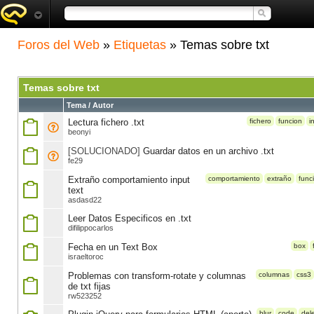
Foros del Web
»
Etiquetas
» Temas sobre txt
Temas sobre txt
Tema / Autor
Lectura fichero .txt
fichero
funcion
i
beonyi
[SOLUCIONADO]
Guardar datos en un archivo .txt
fe29
Extraño comportamiento input
comportamiento
extraño
func
text
asdasd22
Leer Datos Especificos en .txt
difilippocarlos
Fecha en un Text Box
box
israeltoroc
Problemas con transform-rotate y columnas
columnas
css3
de txt fijas
rw523252
blur
code
del