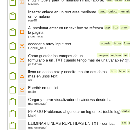
Plugin jQuery para formularios HTML (aporte)
Niikkoo
Insertar enlace en un text area mediante
area
enlace
formula
un formulario
roal40
Al presionar enter en un text box se refresca
asp
box
enter
la pagina
jhuachaca
acceder a array input text
acceder
input
form
Gabriel_azul
Como guardar los campos de un
campos
registro
txt
formulario a un .TXT cuando tengo más de una variable?
(
psiloilmari
lleno un conbo box y neceito mostar dos datos
box
lleno
m
mas en unos text
a83
Escribir en un .txt
toallin
Cargar y cerrar visualizador de windows desde bat
mariomagauf
PHP OO
Problemas al generar un log en txt (doble log)
doble
LhaN
ELIMINAR LINEAS REPETIDAS EN TXT - con bat
bat
mariomagauf