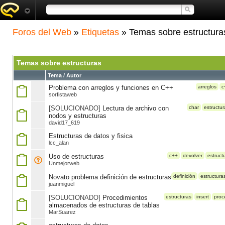
Foros del Web
»
Etiquetas
» Temas sobre estructura
Temas sobre estructuras
Tema / Autor
Problema con arreglos y funciones en C++
arreglos
c
sorfistaweb
[SOLUCIONADO]
Lectura de archivo con
char
estructur
nodos y estructuras
david17_619
Estructuras de datos y fisica
lcc_alan
Uso de estructuras
c++
devolver
estruct
Unmejorweb
Novato problema definición de estructuras
definición
estructura
juanmiguel
[SOLUCIONADO]
Procedimientos
estructuras
insert
proc
almacenados de estructuras de tablas
MarSuarez