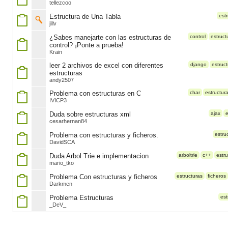
tellezcoo
Estructura de Una Tabla
est
jillv
¿Sabes manejarte con las estructuras de
control
estruct
control? ¡Ponte a prueba!
Krain
leer 2 archivos de excel con diferentes
django
estruc
estructuras
andy2507
Problema con estructuras en C
char
estructur
IVICP3
Duda sobre estructuras xml
ajax
e
cesarhernan84
Problema con estructuras y ficheros.
estru
DavidSCA
Duda Arbol Trie e implementacion
arboltrie
c++
estr
mario_tko
Problema Con estructuras y ficheros
estructuras
ficheros
Darkmen
Problema Estructuras
est
_DeV_