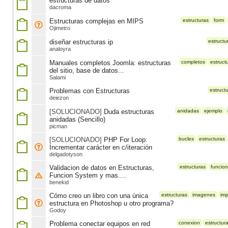
estructuras de datos
dacroma
Estructuras complejas en MIPS
estructuras
form
Ojimetro
diseñar estructuras ip
estructu
analoyra
Manuales completos Joomla: estructuras
completos
estruct
del sitio, base de datos...
Salami
Problemas con Estructuras
estruct
deiezon
[SOLUCIONADO]
Duda estructuras
anidadas
ejemplo
anidadas (Sencillo)
picman
[SOLUCIONADO]
PHP For Loop:
bucles
estructuras
Incrementar carácter en c/iteración
delgadotyson
Validacion de datos en Estructuras,
estructuras
funcion
Funcion System y mas....
benekid
Cómo creo un libro con una única
estructuras
imagenes
imp
estructura en Photoshop u otro programa?
Godoy
Problema conectar equipos en red
conexion
estructur