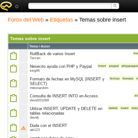
Foros del Web
»
Etiquetas
» Temas sobre insert
Temas sobre insert
Tema / Autor
RollBack de varios Insert
ins
Tarzan
Nesecito ayuda con PHP y Paypal
insert
paypal
phpypaypa
king95
Formato de fechas en MySQL (INSERT y
fechas
formato
i
SELECT)
mleonardom
Consulta de INSERT INTO en Access
ac
david201068
Utilizar INSERT, UPDATE y DELETE en
delete
insert
rela
tablas relacionadas
davidj
Duda con el INSERT
ale123