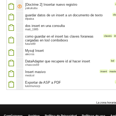
[Doctrine 2] Insertar nuevo registro
yakukubu
guardar datos de un insert a un documento de texto
d
elpaisa
dos insert en una consulta
matt_1985
como guardar en el insert las claves foraneas
claves
i
cargadas en losl comboboxs
future89
Mysql Insert
alecros
DataAdapter que recupere id al hacer insert
bd
chascos69
Insert masivo
insert
masi
medcol
Exportar de ASP a PDF
luistmunozp
La zona horaria