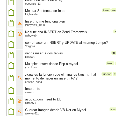
insert con datos de array
escorpio_13
Mejorar Sentencia de Insert
insert
sen
Highlander
Insert no me funciona bien
jonnyalex_1990
No funciona INSERT en Zend Framework
f
gabyweb
como hacer un INSERT y UPDATE al mismop tiempo?
Vergara
varios insert a dos tablas
do
Restart
Multiples insert desde Php a mysql
insert
yosoloyo
¿cual es la funcion que elimina los tags html al
funcion
h
momento de hacer un 'insert into' ?
cristian_cena
Insert into
evaleh
ayuda...con insert to DB
nitram71
Guardar Imagen desde VB.Net en Mysql
inser
alexvar611