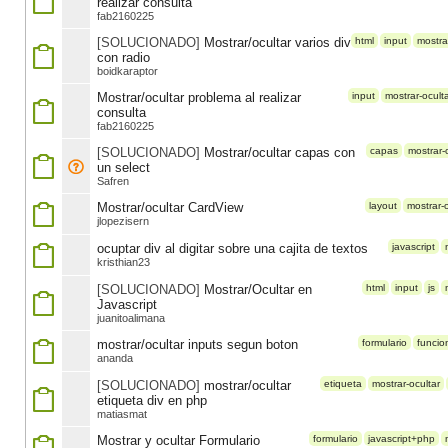
realizar consulta
fab2160225
[SOLUCIONADO]
Mostrar/ocultar varios div
html
input
mostra
con radio
boidkaraptor
Mostrar/ocultar problema al realizar
input
mostrar-ocult
consulta
fab2160225
[SOLUCIONADO]
Mostrar/ocultar capas con
capas
mostrar-
un select
Safren
Mostrar/ocultar CardView
layout
mostrar-o
jlopezisern
ocuptar div al digitar sobre una cajita de textos
javascript
kristhian23
[SOLUCIONADO]
Mostrar/Ocultar en
html
input
js
Javascript
juanitoalimana
mostrar/ocultar inputs segun boton
formulario
funcio
ananda
[SOLUCIONADO]
mostrar/ocultar
etiqueta
mostrar-ocultar
etiqueta div en php
matiasmat
Mostrar y ocultar Formulario
formulario
javascript+php