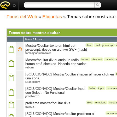
Foros del Web
»
Etiquetas
» Temas sobre mostrar-oc
Temas sobre mostrar-ocultar
Tema / Autor
Mostrar/Ocultar texto en html con
flash
html
javascript
javascript, desde un archivo SWF (flash)
tomasjoaquinrosales
Mostrar/ocultar div cuando un radio
button
checked
hacerlo
button está checked. Hacerlo con varios
reborn
[SOLUCIONADO]
Mostrar/ocultar imagen al hacer click en
una zona.
jurassicboy
[SOLUCIONADO]
Mostrar/Ocultar Input
fecha
input
mostrar-
con Select - No Funciona!
jleoalvarez
problema mostrar/ocultar divs
divs
formulario
mostra
pampa_
[SOLUCIONADO]
Mostrar/ocultar problema al
mostrar-