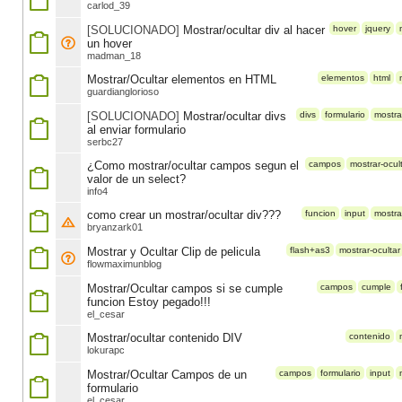
carlod_39
[SOLUCIONADO]
Mostrar/ocultar div al hacer
hover
jquery
un hover
madman_18
Mostrar/Ocultar elementos en HTML
elementos
html
guardianglorioso
[SOLUCIONADO]
Mostrar/ocultar divs
divs
formulario
mostra
al enviar formulario
serbc27
¿Como mostrar/ocultar campos segun el
campos
mostrar-ocul
valor de un select?
info4
como crear un mostrar/ocultar div???
funcion
input
mostra
bryanzark01
Mostrar y Ocultar Clip de pelicula
flash+as3
mostrar-ocultar
flowmaximunblog
Mostrar/Ocultar campos si se cumple
campos
cumple
funcion Estoy pegado!!!
el_cesar
Mostrar/ocultar contenido DIV
contenido
lokurapc
Mostrar/Ocultar Campos de un
campos
formulario
input
formulario
el_cesar