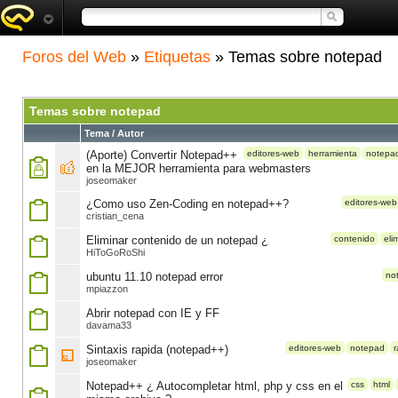
Foros del Web
»
Etiquetas
» Temas sobre notepad
Temas sobre notepad
Tema / Autor
(Aporte) Convertir Notepad++
editores-web
herramienta
notepa
en la MEJOR herramienta para webmasters
joseomaker
¿Como uso Zen-Coding en notepad++?
editores-web
cristian_cena
Eliminar contenido de un notepad ¿
contenido
eli
HiToGoRoShi
ubuntu 11.10 notepad error
no
mpiazzon
Abrir notepad con IE y FF
davama33
Sintaxis rapida (notepad++)
editores-web
notepad
r
joseomaker
Notepad++ ¿ Autocompletar html, php y css en el
css
html