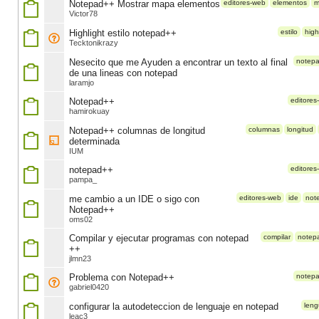
Notepad++ Mostrar mapa elementos
editores-web
elementos
m
Victor78
Highlight estilo notepad++
estilo
high
Tecktonikrazy
Nesecito que me Ayuden a encontrar un texto al final
notep
de una lineas con notepad
laramjo
Notepad++
editores
hamirokuay
Notepad++ columnas de longitud
columnas
longitud
determinada
IUM
notepad++
editores
pampa_
me cambio a un IDE o sigo con
editores-web
ide
not
Notepad++
oms02
Compilar y ejecutar programas con notepad
compilar
notep
++
jlmn23
Problema con Notepad++
notep
gabriel0420
configurar la autodeteccion de lenguaje en notepad
leng
leac3