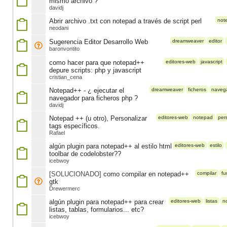
mismo archivo ?
davidj
Abrir archivo .txt con notepad a través de script perl
not
neodani
Sugerencia Editor Desarrollo Web
dreamweaver
editor
baronvontito
como hacer para que notepad++
editores-web
javascript
depure scripts: php y javascript
cristian_cena
Notepad++ - ¿ ejecutar el
dreamweaver
ficheros
naveg
navegador para ficheros php ?
davidj
Notepad ++ (u otro), Personalizar
editores-web
notepad
per
tags específicos.
Rafael
algún plugin para notepad++ al estilo html
editores-web
estilo
toolbar de codelobster??
icebwoy
[SOLUCIONADO]
como compilar en notepad++
compilar
fu
gtk
Drewermerc
algún plugin para notepad++ para crear
editores-web
listas
n
listas, tablas, formularios... etc?
icebwoy