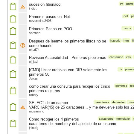
sucesión fibonacci
int
prime
indict
Primeros pasos en .Net
net
p
nevermind2403
Primeros Pasos en POO
pasos
sarrhen
Despues de leerme los primeros libros no se
hacerlo
html
l
como hacerlo
oklaf74
Revision Accesibilidad - Primeros problemas
contenido
css
el_javi
[CMD] Listar archivos con DIR solamente los
dir
primer
primeros 50
Julcar
como crear una consulta para recojer los cinco
primeros
re
primeros registros
roboty
SELECT de un campo
caracteres
devuelve
prim
VARCHAR(45) de 25 caracteres... y me devuelve sólo los 2
mozarinho
Como recoger los 4 primeros
caracteres
formulario
caracteres del nombre y del apellido de un usuario
jninufg