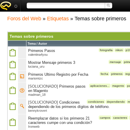
Foros del Web
»
Etiquetas
» Temas sobre primeros
Temas sobre primeros
Tema / Autor
Primeros Pasos
fotografia
nikon
p1
valentina4you
Mostrar Mensaje primeros 3
mensaje
prim
luciana_uru
Primeros Ultimo Registro por Fecha
fecha
primeros
reg
mariomtzc
[SOLUCIONADO]
Primeros pasos
aplicaciones...
magento
p
en Magento
madman_18
[SOLUCIONADO]
Condiciones
condiciones
dependiendo
m
dependiendo de los primeros dígitos de teléfono.
bennykrovert
Reemplazar datos si los primeros 21
campos
caracteres
caracteres cumpe con una condición?
Ironweb