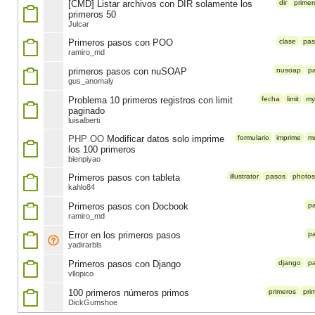
[CMD] Listar archivos con DIR solamente los
dir
primer
primeros 50
Julcar
Primeros pasos con POO
clase
pas
ramiro_md
primeros pasos con nuSOAP
nusoap
p
gus_anomaly
Problema 10 primeros registros con limit
fecha
limit
my
paginado
luisalberti
PHP OO
Modificar datos solo imprime
formulario
imprime
mo
los 100 primeros
bienpiyao
Primeros pasos con tableta
illustrator
pasos
photo
kahlo84
Primeros pasos con Docbook
p
ramiro_md
Error en los primeros pasos
p
yadirarbls
Primeros pasos con Django
django
p
vllopico
100 primeros números primos
primeros
pri
DickGumshoe