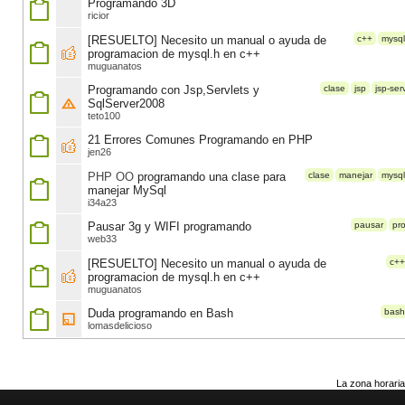
Programando 3D
ricior
[RESUELTO] Necesito un manual o ayuda de
c++
mysql
programacion de mysql.h en c++
muguanatos
Programando con Jsp,Servlets y
clase
jsp
jsp-ser
SqlServer2008
teto100
21 Errores Comunes Programando en PHP
jen26
PHP OO
programando una clase para
clase
manejar
mysql
manejar MySql
i34a23
Pausar 3g y WIFI programando
pausar
pr
web33
[RESUELTO] Necesito un manual o ayuda de
c++
programacion de mysql.h en c++
muguanatos
Duda programando en Bash
bash
lomasdelicioso
La zona horaria