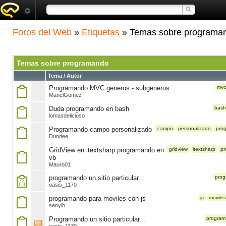
Foros del Web
»
Etiquetas
» Temas sobre programa
Temas sobre programando
Tema / Autor
Programando MVC generos - subgeneros
mvc
ManelGomez
Duda programando en bash
bash
lomasdelicioso
Programando campo personalizado
campo
personalizado
pro
Dundee
GridView en itextsharp programando en
gridview
itextsharp
p
vb
Mauro01
programando un sitio particular...
pro
oasis_1170
programando para moviles con js
js
moviles
senyib
Programando un sitio particular...
progra