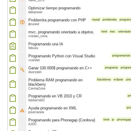
oasis_1170
Optimizar tiempo programando
latinpower
Problemita programando con PHP
mysql
problemita
progra
jbruned
mvc, programando orientado a objetos.
html
mvc
orientado
cristian_cena
Programando una IA
Wexex
Programando Python con Visual Studio
programando
cvander
Ganar 100.000$ programando en C++
programa
progra
doorstein
Problema RAM programando en
blackberry
eclipse
pro
blackberry
CarmaZone
Programando en VB 2010 y CR
p
luisbarral22
Ayuda programando en XML
pr
joserranew
Programando para Phonegap (Cordova)
html
js
phonegap
AJDC