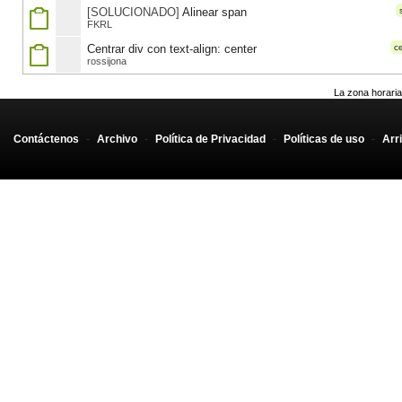
[SOLUCIONADO]
Alinear span
FKRL
Centrar div con text-align: center
c
rossijona
La zona horaria
Contáctenos
-
Archivo
-
Política de Privacidad
-
Políticas de uso
-
Arr