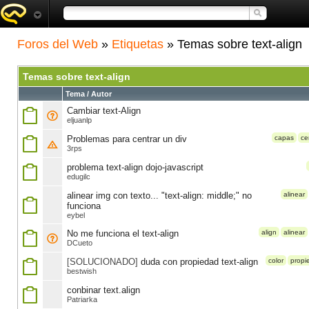
Foros del Web
»
Etiquetas
» Temas sobre text-align
Temas sobre text-align
Tema / Autor
Cambiar text-Align
eljuanlp
Problemas para centrar un div
capas
ce
3rps
problema text-align dojo-javascript
edugilc
alinear img con texto... "text-align: middle;" no
alinear
funciona
eybel
No me funciona el text-align
align
alinear
DCueto
[SOLUCIONADO]
duda con propiedad text-align
color
propi
bestwish
conbinar text.align
Patriarka