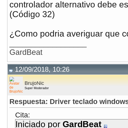
controlador alternativo debe e
(Código 32)
¿Como podria averiguar que co
__________________
GardBeat
12/09/2018, 10:26
BrujoNic
Super Moderador
Respuesta: Driver teclado window
Cita:
Iniciado por
GardBeat