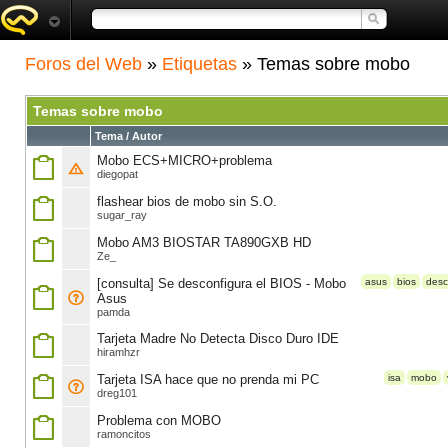
Foros del Web
»
Etiquetas
» Temas sobre mobo
Temas sobre mobo
Tema / Autor
Mobo ECS+MICRO+problema
diegopat
flashear bios de mobo sin S.O.
sugar_ray
Mobo AM3 BIOSTAR TA890GXB HD
Ze_
[consulta] Se desconfigura el BIOS - Mobo
asus
bios
desc
Asus
pamda
Tarjeta Madre No Detecta Disco Duro IDE
hiramhzr
Tarjeta ISA hace que no prenda mi PC
isa
mobo
dreg101
Problema con MOBO
ramoncitos