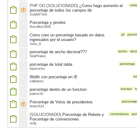
PHP OO [SOLUCIONADO]
¿Como hago aumento el
cam
porcentaje de todos los campos de
OoMATYoO
Porcentaje y pixeles
RocoBox3000
Cómo creo un porcentaje basado en datos
jsf
porcen
ingresados por el usuario?
Jose_A
porcentaje de ancho decimal???
ancho
deci
SeaPirates
porcentaje de total tabla
porcentaje
teporocho
Width con porcentaje en IE
po
salbatore
porcentaje dentro de un function
function
h
juakos16
Porcentaje de Votos de presidentes
porcentaje
fenix2414
[SOLUCIONADO]
Porcentaje de Rebote y
conversiones
por
Porcentaje de conversiones
ricfly