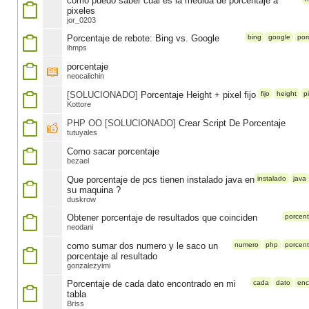
como puedo saber cual es la medida de porcentaje a
pixeles
jor_0203
Porcentaje de rebote: Bing vs. Google
bing
google
por
ihmps
porcentaje
neocalichin
[SOLUCIONADO]
Porcentaje Height + pixel fijo
fijo
height
p
Kottore
PHP OO [SOLUCIONADO]
Crear Script De Porcentaje
tutuyales
Como sacar porcentaje
bezael
Que porcentaje de pcs tienen instalado java en
instalado
java
su maquina ?
duskrow
Obtener porcentaje de resultados que coinciden
porcent
neodani
como sumar dos numero y le saco un
numero
php
porcent
porcentaje al resultado
gonzalezyimi
Porcentaje de cada dato encontrado en mi
cada
dato
enc
tabla
Briss