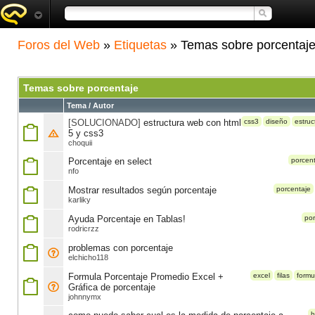
Foros del Web
»
Etiquetas
» Temas sobre porcentaj
Temas sobre porcentaje
Tema / Autor
[SOLUCIONADO]
estructura web con html
css3
diseño
estruc
5 y css3
choquii
Porcentaje en select
porcen
nfo
Mostrar resultados según porcentaje
porcentaje
karliky
Ayuda Porcentaje en Tablas!
por
rodricrzz
problemas con porcentaje
elchicho118
Formula Porcentaje Promedio Excel +
excel
filas
formu
Gráfica de porcentaje
johnnymx
h