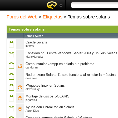
Foros del Web
»
Etiquetas
» Temas sobre solaris
Temas sobre solaris
Tema / Autor
Oracle Solaris
ib3xn0
Conexion SSH entre Windows Server 2003 y un Sun Solaris
MarioHeredia
Como instalar xampp en solaris sin problema
carlduranj
Red en zona Solaris 11 solo funciona al reinciar la máquina
davidmet
PAquetes linux en Solaris
alexcruzky
Montaje de discos SOLARIS
jsgarcia1
Ayuda con Unrealircd en Solaris
AprenDiss
Compartir carpeta desde Solaris a Windows