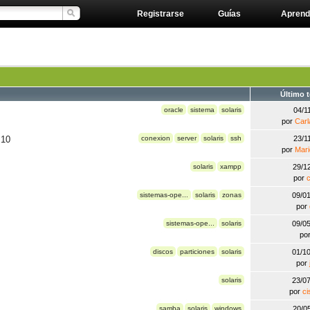
Registrarse
Guías
Aprend
Último 
oracle
sistema
solaris
04/1
por
Carl
 10
conexion
server
solaris
ssh
23/1
por
Mari
solaris
xampp
29/1
por
c
sistemas-ope...
solaris
zonas
09/0
por
sistemas-ope...
solaris
09/0
po
discos
particiones
solaris
01/1
por
solaris
23/0
por
ci
samba
solaris
windows
20/0