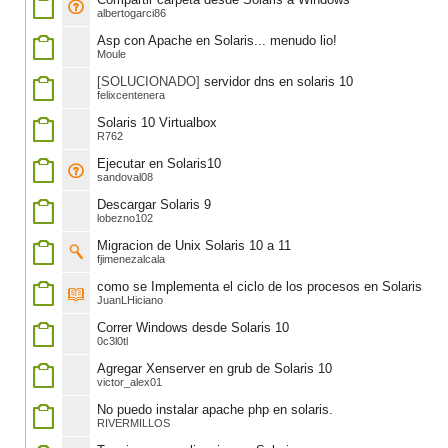
albertogarci86
Asp con Apache en Solaris... menudo lio!
Moule
[SOLUCIONADO]
servidor dns en solaris 10
felixcentenera
Solaris 10 Virtualbox
R762
Ejecutar en Solaris10
sandoval08
Descargar Solaris 9
lobezno102
Migracion de Unix Solaris 10 a 11
fjimenezalcala
como se Implementa el ciclo de los procesos en Solaris
JuanLHiciano
Correr Windows desde Solaris 10
0c3l0tl
Agregar Xenserver en grub de Solaris 10
victor_alex01
No puedo instalar apache php en solaris.
RIVERMILLOS