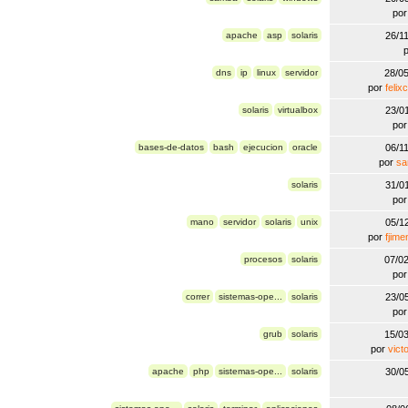
po
apache
asp
solaris
26/1
dns
ip
linux
servidor
28/0
por
felix
solaris
virtualbox
23/0
po
bases-de-datos
bash
ejecucion
oracle
06/1
por
sa
solaris
31/0
po
mano
servidor
solaris
unix
05/1
por
fjime
procesos
solaris
07/0
po
correr
sistemas-ope...
solaris
23/0
po
grub
solaris
15/0
por
vict
apache
php
sistemas-ope...
solaris
30/0