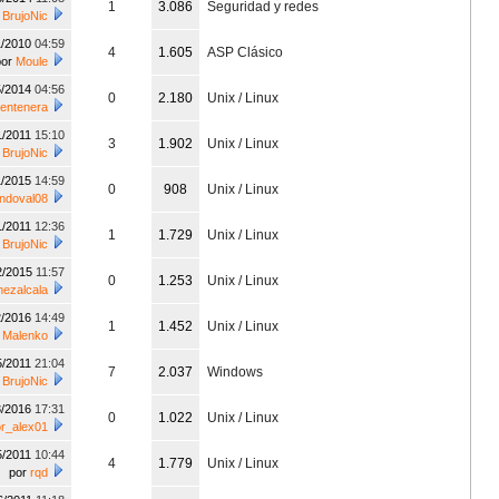
1
3.086
Seguridad y redes
r
BrujoNic
1/2010
04:59
4
1.605
ASP Clásico
por
Moule
5/2014
04:56
0
2.180
Unix / Linux
centenera
1/2011
15:10
3
1.902
Unix / Linux
r
BrujoNic
1/2015
14:59
0
908
Unix / Linux
ndoval08
1/2011
12:36
1
1.729
Unix / Linux
r
BrujoNic
2/2015
11:57
0
1.253
Unix / Linux
nezalcala
2/2016
14:49
1
1.452
Unix / Linux
r
Malenko
5/2011
21:04
7
2.037
Windows
r
BrujoNic
3/2016
17:31
0
1.022
Unix / Linux
or_alex01
5/2011
10:44
4
1.779
Unix / Linux
por
rqd