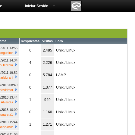
e
Iniciar Sesión
tema
Respuestas
Visitas
Foro
1/2011
13:55
6
2.485
Unix / Linux
angueitor
1/2011
14:34
4
2.226
Unix / Linux
oHeredia
2/2011
19:52
0
5.784
LAMP
arlduranj
1/2013
08:49
0
1.377
Unix / Linux
davidmet
5/2013
13:44
1
949
Unix / Linux
r
AlvaroG
0/2013
10:09
0
1.160
Unix / Linux
jsgarcia1
7/2010
15:44
1
1.271
Unix / Linux
scoh4x0r
5/2014
11:08