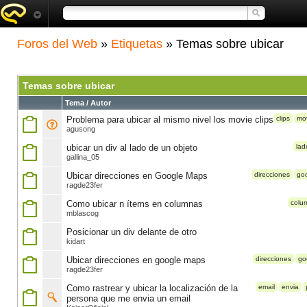
Foros del Web
»
Etiquetas
» Temas sobre ubicar
Temas sobre ubicar
Tema / Autor
Problema para ubicar al mismo nivel los movie clips
clips
mo
agusong
ubicar un div al lado de un objeto
lad
gallina_05
Ubicar direcciones en Google Maps
direcciones
go
ragde23fer
Como ubicar n ítems en columnas
colu
mblascog
Posicionar un div delante de otro
kidart
Ubicar direcciones en google maps
direcciones
go
ragde23fer
Como rastrear y ubicar la localización de la
email
envia
persona que me envia un email