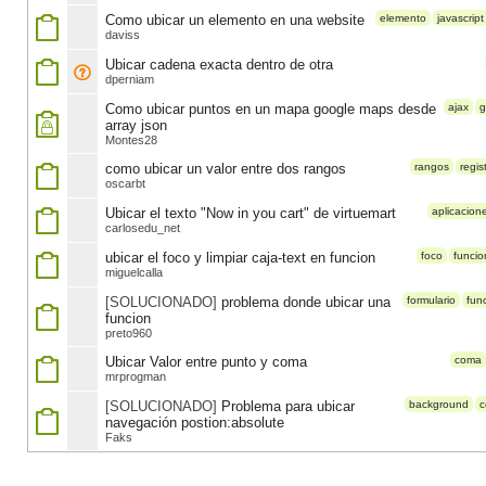
Como ubicar un elemento en una website
elemento
javascript
daviss
Ubicar cadena exacta dentro de otra
dperniam
Como ubicar puntos en un mapa google maps desde
ajax
g
array json
Montes28
como ubicar un valor entre dos rangos
rangos
regis
oscarbt
Ubicar el texto "Now in you cart" de virtuemart
aplicacione
carlosedu_net
ubicar el foco y limpiar caja-text en funcion
foco
funcio
miguelcalla
[SOLUCIONADO]
problema donde ubicar una
formulario
fun
funcion
preto960
Ubicar Valor entre punto y coma
coma
mrprogman
[SOLUCIONADO]
Problema para ubicar
background
c
navegación postion:absolute
Faks