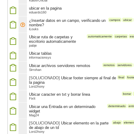
KaiserOficial
ubicar en la pagina
eduardo160
¿Insertar datos en un campo, verificando un
campos
ubicar
nombre?
iLouks
Ubicar ruta de carpetas y
automaticamente
carpetas
esc
escritorio automaticamente
pabje
Ubicar tablas
informacionsys
Ubicar archivos servidores remotos
remotos
servidores
Sirrohan
[SOLUCIONADO]
Ubicar footer siempre al final de
final
foote
la pagina
LordJhony
Ubicar caracter en txt y borrar linea
borrar
FixIt
Ubicar una Entrada en un determinado
determinado
ent
widget
Mag24
[SOLUCIONADO]
Ubicar elemento en la parte
abajo
elemen
de abajo de un td
LordJhony