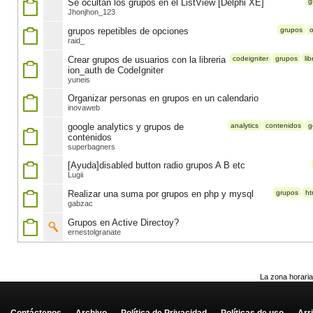
Se ocultan los grupos en el ListView [Delphi XE]
g
Jhonjhon_123
grupos repetibles de opciones
grupos
raid_
Crear grupos de usuarios con la libreria
codeigniter
grupos
lib
ion_auth de CodeIgniter
yuneis
Organizar personas en grupos en un calendario
inovaweb
google analytics y grupos de
analytics
contenidos
g
contenidos
superbagners
[Ayuda]disabled button radio grupos A B etc
Lugii
Realizar una suma por grupos en php y mysql
grupos
ht
gabzac
Grupos en Active Directoy?
ernestolgranate
La zona horaria