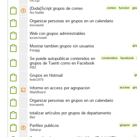
rbczgz
(Duda)Script grupos de correo
correo
funcion
gr
No-NaMe
Organizar personas en grupos en un calendario
inovaweb
Web con grupos administrables
lucasmoadr
Mostrar tambien grupos sin usuarios
gr
franjgg
Se puede autopublicar contenidos en
contenidos
facebook
grupos de Tuenti como en Facebook
RBZ
Grupos en Hotmail
g
fede1976
Informe en access por agrupacion
access
gr
MainBoard
Organizar personas en grupos en un calendario
inovaweb
totalizar artículos por grupos de departamento
Bier
Perfiles publicos
grupos
per
Sebacp