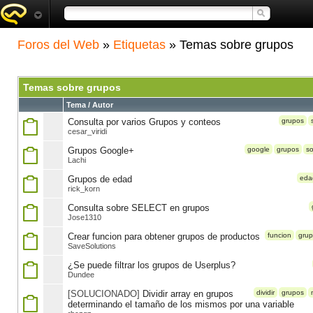
Foros del Web
»
Etiquetas
» Temas sobre grupos
Temas sobre grupos
Tema / Autor
Consulta por varios Grupos y conteos
grupos
cesar_viridi
Grupos Google+
google
grupos
so
Lachi
Grupos de edad
eda
rick_korn
Consulta sobre SELECT en grupos
Jose1310
Crear funcion para obtener grupos de productos
funcion
gru
SaveSolutions
¿Se puede filtrar los grupos de Userplus?
Dundee
[SOLUCIONADO]
Dividir array en grupos
dividir
grupos
determinando el tamaño de los mismos por una variable