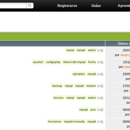
Registrarse
Guías
Aprend
Último 
mysql
mysqli
select
(
+1
)
20/0
por
alvaro
ayuda!!
codigophp
datos+db+mysql
fecha
(
+1
)
23/1
por
pat
ejemplos
mysqli
(
+1
)
29/0
po
backup
mysql
mysqli
restore
(
+1
)
27/0
por
funcion
mysql
mysqli
select
(
+1
)
20/1
p
mysqli
poo
(
+2
)
09/0
po
funciones
mysql+consulta
mysqli
(
+1
)
09/0
p