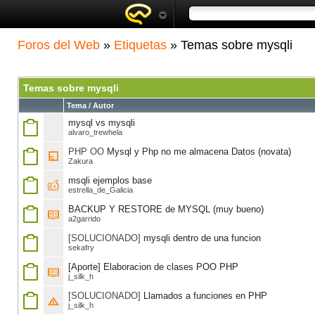
Foros del Web
»
Etiquetas
» Temas sobre mysqli
Temas sobre mysqli
Tema / Autor
mysql vs mysqli
alvaro_trewhela
PHP OO
Mysql y Php no me almacena Datos (novata)
Zakura
msqli ejemplos base
estrella_de_Galicia
BACKUP Y RESTORE de MYSQL (muy bueno)
a2garrido
[SOLUCIONADO]
mysqli dentro de una funcion
sekafry
[Aporte] Elaboracion de clases POO PHP
j_silk_h
[SOLUCIONADO]
Llamados a funciones en PHP
j_silk_h