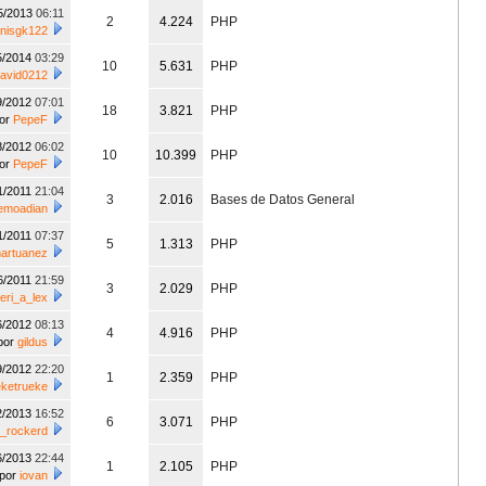
5/2013
06:11
2
4.224
PHP
nisgk122
5/2014
03:29
10
5.631
PHP
avid0212
9/2012
07:01
18
3.821
PHP
or
PepeF
8/2012
06:02
10
10.399
PHP
or
PepeF
1/2011
21:04
3
2.016
Bases de Datos General
emoadian
1/2011
07:37
5
1.313
PHP
artuanez
6/2011
21:59
3
2.029
PHP
eri_a_lex
6/2012
08:13
4
4.916
PHP
por
gildus
9/2012
22:20
1
2.359
PHP
eketrueke
2/2013
16:52
6
3.071
PHP
t_rockerd
6/2013
22:44
1
2.105
PHP
por
iovan