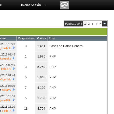
e
Iniciar Sesión
Página 1 de 4
1
2
3
4
>
tema
Respuestas
Visitas
Foro
7/2016
13:23
3
2.451
Bases de Datos General
_trewhela
1/2015
09:48
1
1.975
PHP
eketrueke
5/2014
05:49
3
5.259
PHP
r
Italico76
3/2016
01:44
5
5.648
PHP
a2garrido
2/2013
06:05
7
4.120
PHP
or
sekafry
9/2013
15:51
5
2.708
PHP
r
jonni09lo
8/2013
16:10
11
3.704
PHP
or
j_silk_h