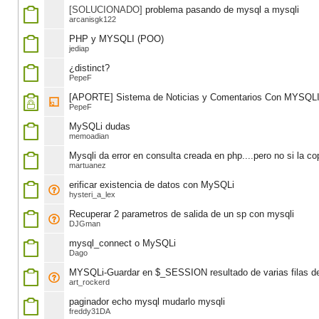
[SOLUCIONADO]
problema pasando de mysql a mysqli
arcanisgk122
PHP y MYSQLI (POO)
jediap
¿distinct?
PepeF
[APORTE] Sistema de Noticias y Comentarios Con MYSQL
PepeF
MySQLi dudas
memoadian
Mysqli da error en consulta creada en php....pero no si la c
martuanez
erificar existencia de datos con MySQLi
hysteri_a_lex
Recuperar 2 parametros de salida de un sp con mysqli
DJGman
mysql_connect o MySQLi
Dago
MYSQLi-Guardar en $_SESSION resultado de varias filas
art_rockerd
paginador echo mysql mudarlo mysqli
freddy31DA