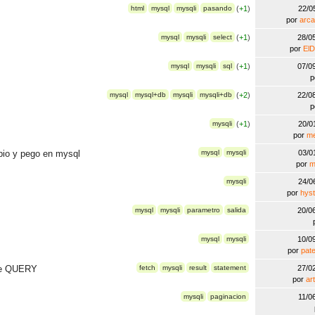
html
mysql
mysqli
pasando
(
+1
)
22/0
por
arca
mysql
mysqli
select
(
+1
)
28/0
por
ElD
mysql
mysqli
sql
(
+1
)
07/0
p
I
mysql
mysql+db
mysqli
mysqli+db
(
+2
)
22/0
p
mysqli
(
+1
)
20/0
por
m
opio y pego en mysql
mysql
mysqli
03/0
por
m
mysqli
24/0
por
hyst
mysql
mysqli
parametro
salida
20/0
mysql
mysqli
10/0
por
pat
 de QUERY
fetch
mysqli
result
statement
27/0
por
ar
mysqli
paginacion
11/0