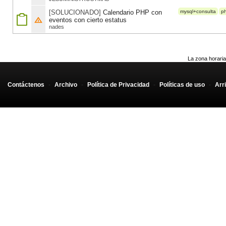
[SOLUCIONADO]
Calendario PHP con
mysql+consulta
p
eventos con cierto estatus
nades
La zona horaria
Contáctenos
-
Archivo
-
Política de Privacidad
-
Políticas de uso
-
Arr