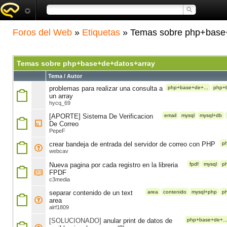
Foros del Web
»
Etiquetas
» Temas sobre php+base
Temas sobre php+base+de+datos+array
Tema / Autor
problemas para realizar una consulta a
php+base+de+...
php+b
un array
hycq_69
[APORTE] Sistema De Verificacion
email
mysql
mysql+db
De Correo
PepeF
crear bandeja de entrada del servidor de correo con PHP
p
webcav
Nueva pagina por cada registro en la libreria
fpdf
mysql
p
FPDF
c3media
separar contenido de un text
area
contenido
mysql+php
p
area
alrf1809
[SOLUCIONADO]
anular print de datos de
php+base+de+..