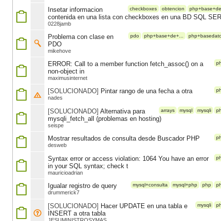
Insetar informacion
checkboxes
obtencion
php+base+de+
contenida en una lista con checkboxes en una BD SQL S
0228jamb
Problema con clase en
pdo
php+base+de+...
php+basedat
PDO
mikehove
ERROR: Call to a member function fetch_assoc() on a
p
non-object in
maximusinternet
[SOLUCIONADO]
Pintar rango de una fecha a otra
p
nades
[SOLUCIONADO]
Alternativa para
arrays
mysql
mysqli
p
mysqli_fetch_all (problemas en hosting)
seispe
Mostrar resultados de consulta desde Buscador PHP
p
desweb
Syntax error or access violation: 1064 You have an error
p
in your SQL syntax; check t
mauricioadrian
Igualar registro de query
mysql+consulta
mysql+php
php
p
drummerick7
[SOLUCIONADO]
Hacer UPDATE en una tabla e
mysqli
p
INSERT a otra tabla
JESUMINISTROSYMAS