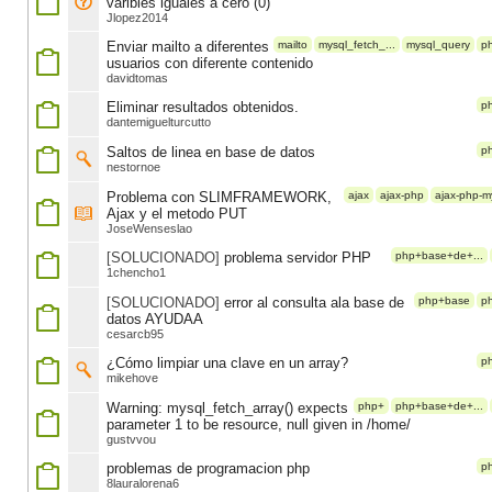
varibles iguales a cero (0)
Jlopez2014
Enviar mailto a diferentes
mailto
mysql_fetch_...
mysql_query
p
usuarios con diferente contenido
davidtomas
Eliminar resultados obtenidos.
p
dantemiguelturcutto
Saltos de linea en base de datos
p
nestornoe
Problema con SLIMFRAMEWORK,
ajax
ajax-php
ajax-php-m
Ajax y el metodo PUT
JoseWenseslao
[SOLUCIONADO]
problema servidor PHP
php+base+de+...
1chencho1
[SOLUCIONADO]
error al consulta ala base de
php+base
p
datos AYUDAA
cesarcb95
¿Cómo limpiar una clave en un array?
p
mikehove
Warning: mysql_fetch_array() expects
php+
php+base+de+...
parameter 1 to be resource, null given in /home/
gustvvou
problemas de programacion php
p
8lauralorena6