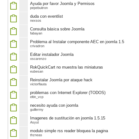
Ayuda por favor Joomla y Permisos
pepebuitron
duda con eventlist
nexsos
Consulta básica sobre Joomla
fabayan
Problema al Instalar componente AEC en joomla 1.5
crivadron
Editar instalador Joomla
oscarenzo
RokQuickCart no muestra las miniaturas
eubesan
Reinstalar Joomla por ataque hack
victorflauta
problemas con Internet Explorer (TODOS)
eltin_vcp
necesito ayuda con joomla
guillermy
Imagenes de sustitución en joomla 1.5.15
Asyut
modulo simple rss reader bloquea la pagina
thzneas