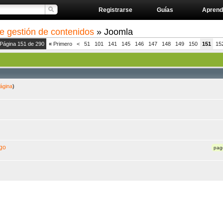
Registrarse
Guías
Aprend
e gestión de contenidos
» Joomla
Página 151 de 290
«
Primero
<
51
101
141
145
146
147
148
149
150
151
15
ágina
)
ago
pag