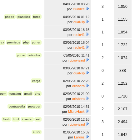
04/05/2010
03:28
3
1.050
por
Dundee
phpbb
plantillas
foros
04/05/2010
01:12
1
1.155
por
dualklip
03/05/2010
18:15
1
1.054
por
redlo41
dex
permisos
php
poner
03/05/2010
18:04
1
1.722
por
redlo41
poner
articulos
03/05/2010
11:41
2
1.074
por
rubiovisaul
03/05/2010
07:21
0
888
por
dualklip
carga
02/05/2010
22:26
2
1.252
por
crisbera
joom
function
gmail
php
02/05/2010
21:00
0
1.720
por
crisbera
contraseña
proteger
02/05/2010
14:51
2
2.107
por
MicroHack
flash
html
insertar
swf
02/05/2010
12:16
3
2.494
por
rubiovisaul
autor
01/05/2010
15:32
1
1.642
por
Larenz