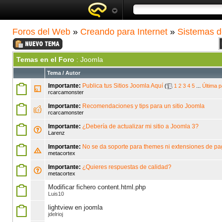
Foros del Web
»
Creando para Internet
»
Sistemas d
Temas en el Foro
: Joomla
Tema
/
Autor
Importante:
Publica tus Sitios Joomla Aquí
(
1
2
3
4
5
...
Última p
rcarcamonster
Importante:
Recomendaciones y tips para un sitio Joomla
rcarcamonster
Importante:
¿Debería de actualizar mi sitio a Joomla 3?
Larenz
Importante:
No se da soporte para themes ni extensiones de p
metacortex
Importante:
¿Quieres respuestas de calidad?
metacortex
Modificar fichero content.html.php
Luis10
lightview en joomla
jdelrioj