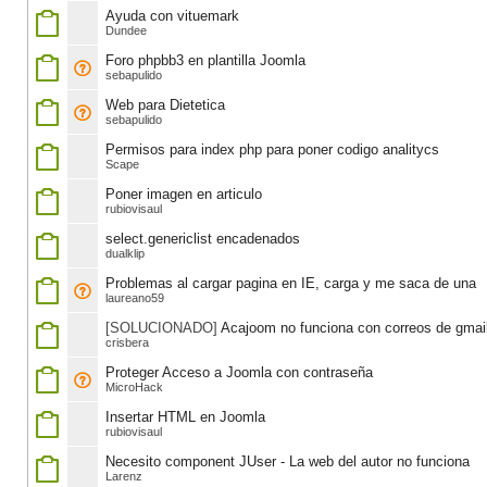
Ayuda con vituemark
Dundee
Foro phpbb3 en plantilla Joomla
sebapulido
Web para Dietetica
sebapulido
Permisos para index php para poner codigo analitycs
Scape
Poner imagen en articulo
rubiovisaul
select.genericlist encadenados
dualklip
Problemas al cargar pagina en IE, carga y me saca de una
laureano59
[SOLUCIONADO]
Acajoom no funciona con correos de gmai
crisbera
Proteger Acceso a Joomla con contraseña
MicroHack
Insertar HTML en Joomla
rubiovisaul
Necesito component JUser - La web del autor no funciona
Larenz