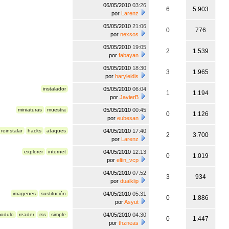
06/05/2010
03:26
6
5.903
por
Larenz
05/05/2010
21:06
0
776
por
nexsos
05/05/2010
19:05
2
1.539
por
fabayan
05/05/2010
18:30
3
1.965
por
haryleidis
instalador
05/05/2010
06:04
1
1.194
por
JavierB
miniaturas
muestra
05/05/2010
00:45
0
1.126
por
eubesan
reinstalar
hacks
ataques
04/05/2010
17:40
2
3.700
por
Larenz
explorer
internet
04/05/2010
12:13
0
1.019
por
eltin_vcp
04/05/2010
07:52
3
934
por
dualklip
imagenes
sustitución
04/05/2010
05:31
0
1.886
por
Asyut
odulo
reader
rss
simple
04/05/2010
04:30
0
1.447
por
thzneas