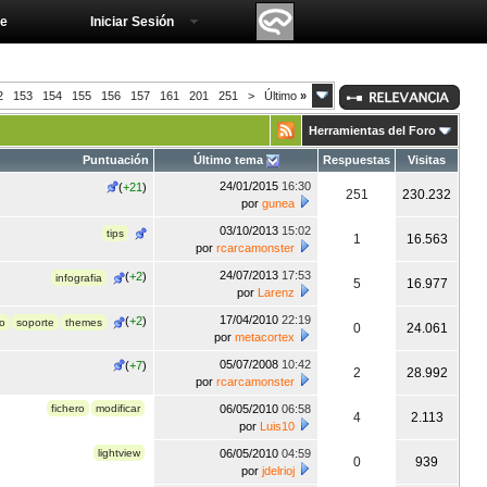
e
Iniciar Sesión
2
153
154
155
156
157
161
201
251
>
Último
»
Herramientas del Foro
Puntuación
Último tema
Respuestas
Visitas
24/01/2015
16:30
(
+21
)
251
230.232
por
gunea
03/10/2013
15:02
tips
1
16.563
por
rcarcamonster
24/07/2013
17:53
(
+2
)
infografia
5
16.977
por
Larenz
17/04/2010
22:19
(
+2
)
o
soporte
themes
0
24.061
por
metacortex
05/07/2008
10:42
(
+7
)
2
28.992
por
rcarcamonster
fichero
modificar
06/05/2010
06:58
4
2.113
por
Luis10
lightview
06/05/2010
04:59
0
939
por
jdelrioj