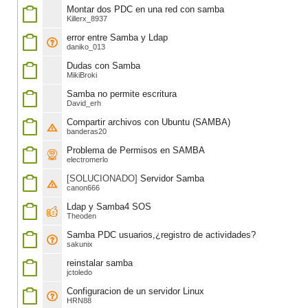
Montar dos PDC en una red con samba
Killerx_8937
error entre Samba y Ldap
daniko_013
Dudas con Samba
MikiBroki
Samba no permite escritura
David_erh
Compartir archivos con Ubuntu (SAMBA)
banderas20
Problema de Permisos en SAMBA
electromerlo
[SOLUCIONADO]
Servidor Samba
canon666
Ldap y Samba4 SOS
Theoden
Samba PDC usuarios,¿registro de actividades?
sakunix
reinstalar samba
jctoledo
Configuracion de un servidor Linux
HRN88