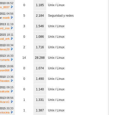
/2010
06:52
0
1.185
Unix / Linux
erx_8937
/2011
04:56
5
2.184
Seguridad y redes
or
moeb
/2013
11:19
3
1.546
Unix / Linux
lord_zoo
/2015
18:11
0
1.086
Unix / Linux
vid_erh
/2010
00:34
2
1.716
Unix / Linux
deras20
/2013
16:33
14
28.288
Unix / Linux
tromerlo
/2015
19:06
0
1.074
Unix / Linux
anon666
/2010
13:36
0
1.490
Unix / Linux
Theoden
/2011
09:15
0
1.140
Unix / Linux
sakunix
/2013
08:56
1
1.331
Unix / Linux
AlvaroG
/2015
20:33
1
1.387
Unix / Linux
xitocina