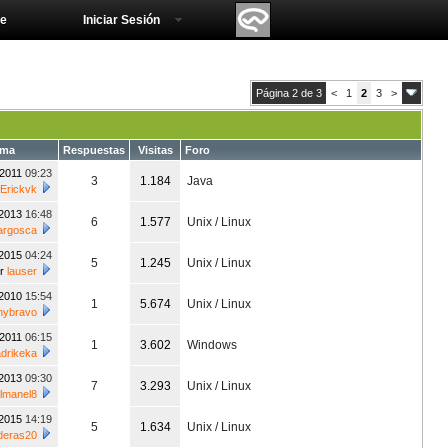
e
Iniciar Sesión
Página 2 de 3
<
1
2
3
>
ema
Respuestas
Visitas
Foro
/2011
09:23
3
1.184
Java
Erickvk
/2013
16:48
6
1.577
Unix / Linux
argosca
/2015
04:24
5
1.245
Unix / Linux
or
lauser
/2010
15:54
1
5.674
Unix / Linux
nybravo
/2011
06:15
1
3.602
Windows
drikeka
/2013
09:30
7
3.293
Unix / Linux
lmanel8
/2015
14:19
5
1.634
Unix / Linux
deras20