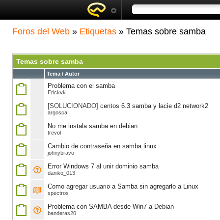
Foros del Web
»
Etiquetas
» Temas sobre samba
Temas sobre samba
Tema / Autor
Problema con el samba
Erickvk
[SOLUCIONADO]
centos 6.3 samba y lacie d2 network2
argosca
No me instala samba en debian
trevol
Cambio de contraseña en samba linux
johnybravo
Error Windows 7 al unir dominio samba
daniko_013
Como agregar usuario a Samba sin agregarlo a Linux
spectros
Problema con SAMBA desde Win7 a Debian
banderas20