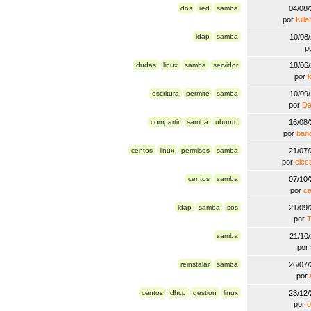
dos
red
samba
04/08
por
Kill
ldap
samba
10/08
p
dudas
linux
samba
servidor
18/06
por
escritura
permite
samba
10/09
por
Da
compartir
samba
ubuntu
16/08
por
ban
centos
linux
permisos
samba
21/07
por
elec
centos
samba
07/10
por
c
ldap
samba
sos
21/09
por
samba
21/10
por
reinstalar
samba
26/07
por
centos
dhcp
gestion
linux
23/12
por
o