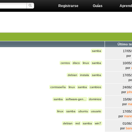
Registrarse
Guías
Aprend
Último t
samba
17/05
por
centos
disco
linux
samba
10/05
por
debian
instala
samba
17/05
p
contraseña
linux
samba
cambios
24/06
por
joh
samba
software-gen...
dominios
15/06
por
ma
linux
samba
ubuntu
usuario
17/05
por
mane
debian
red
samba
win7
01/06
por
ban